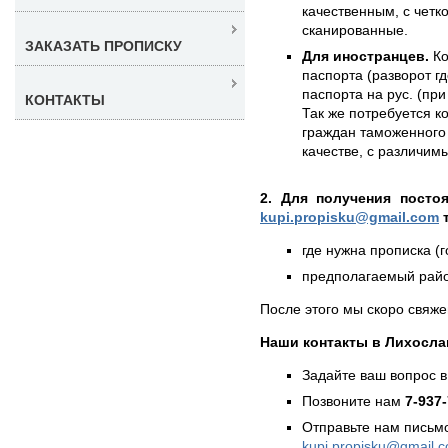
качественным, с чет
сканированные.
ЗАКАЗАТЬ ПРОПИСКУ
Для иностранцев.
Ко
паспорта (разворот г
паспорта на рус. (при
КОНТАКТЫ
Так же потребуется к
граждан таможенного 
качестве, с различи
2. Для получения посто
kupi.propisku@gmail.com
т
где нужна прописка (г
предполагаемый район
После этого мы скоро свяже
Наши контакты в Лихосла
Задайте ваш вопрос в
Позвоните нам
7-937
Отправьте нам письмо
kupi.propisku@gmail.